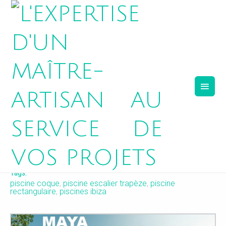
MAYA
Tags:
piscine coque
,
piscine escalier trapèze
,
piscine
rectangulaire
,
piscines ibiza