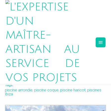
ALIZÉ
Tags:
piscine arrondie
,
piscine coque
,
piscine haricot
,
piscines
ibiza