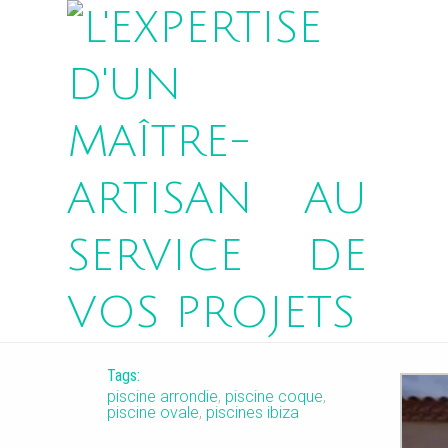
AZURA 1
Tags:
piscine arrondie
,
piscine coque
,
piscine ovale
,
piscines ibiza