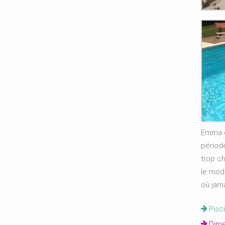
Emma et
période
trop ch
le mod
où jama
Pisci
Dimen