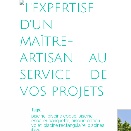
NEVADA 3
Tags:
piscine
,
piscine coque
,
piscine
escalier banquette
,
piscine option
volet
,
piscine rectangulaire
,
piscines
ibiza