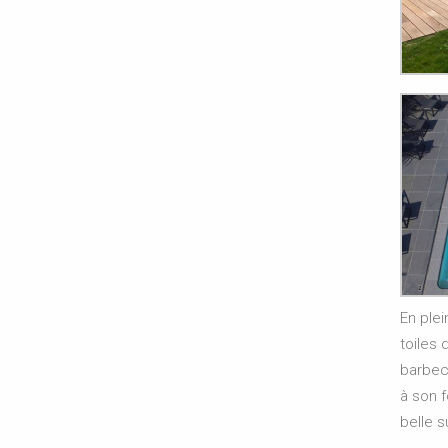
En plei
toiles 
barbec
à son f
belle s